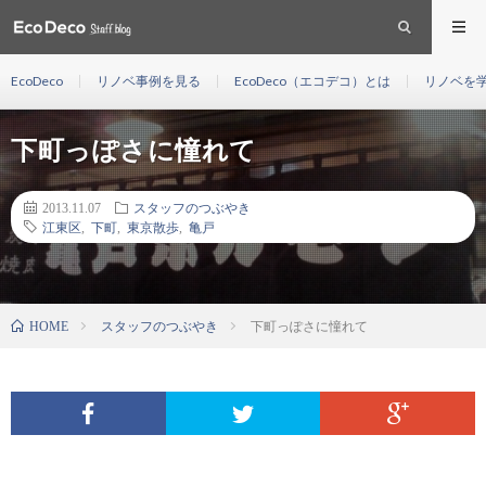
EcoDeco
リノベ事例を見る
EcoDeco（エコデコ）とは
リノベを
下町っぽさに憧れて
2013.11.07
スタッフのつぶやき
江東区
,
下町
,
東京散歩
,
亀戸
スタッフのつぶやき
下町っぽさに憧れて
HOME