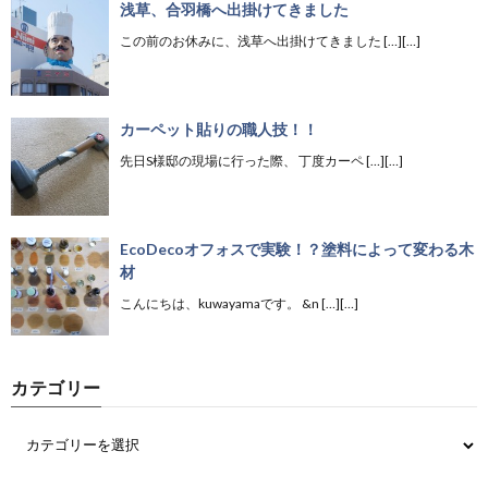
浅草、合羽橋へ出掛けてきました
この前のお休みに、浅草へ出掛けてきました […][…]
カーペット貼りの職人技！！
先日S様邸の現場に行った際、 丁度カーペ […][…]
EcoDecoオフォスで実験！？塗料によって変わる木
材
こんにちは、kuwayamaです。 &n […][…]
カテゴリー