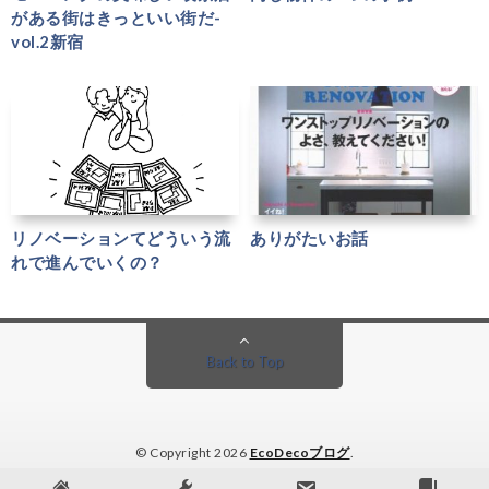
がある街はきっといい街だ-
vol.2新宿
リノベーションてどういう流
ありがたいお話
れで進んでいくの？
Back to Top
© Copyright 2026
EcoDecoブログ
.
EcoDecoブログ by
FIT-Web Create
. Powered by
WordPress
.