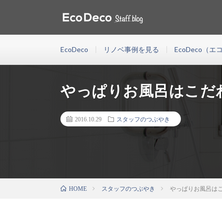
EcoDeco(エコデコ)は東京・神奈川・千葉・埼玉・福岡
が資金計画、物件探し、設計施工などリノベーションにま
EcoDeco
リノベ事例を見る
EcoDeco（
やっぱりお風呂はこだ
2016.10.29
スタッフのつぶやき
スタッフのつぶやき
やっぱりお風呂は
HOME