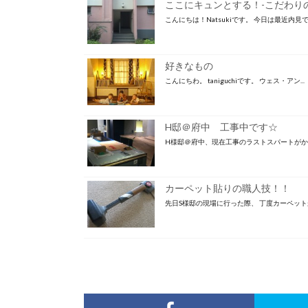
ここにキュンとする！-こだわりのあ
こんにちは！Natsukiです。 今日は最近内見で出
好きなもの
こんにちわ。 taniguchiです。 ウェス・アン...
H邸＠府中 工事中です☆
H様邸＠府中、現在工事のラストスパートがかかっ
カーペット貼りの職人技！！
先日S様邸の現場に行った際、 丁度カーペットが