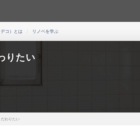
の中古マンションのリノベーションをご提案する会社です。このブログはEcoDeco
つわる様々な役に立つコンテンツをご紹介するブログです。
エコデコ）とは
リノベを学ぶ
わりたい
こだわりたい