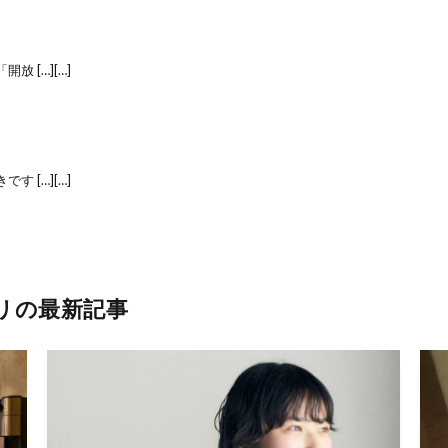
 […][…]
 […][…]
リの最新記事