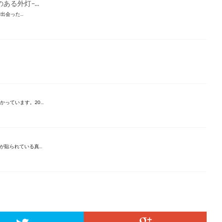
る外灯–...
会った...
ています。20...
貼られている真...