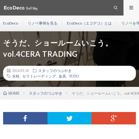
EcoDeco
リノベ事例を見る
EcoDeco（エコデコ）とは
リノベを
そうだ、ショールームいこう。
vol.4CERA TRADING
2014.03.16
スタッフのつぶやき
水栓
,
セラトレーディング
,
金具
,
TOTO
スタッフのつぶやき
そうだ、ショールームいこう。 vol.4CERA
HOME