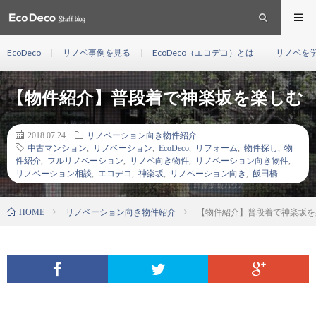
EcoDeco
リノベ事例を見る
EcoDeco（エコデコ）とは
リノベを
【物件紹介】普段着で神楽坂を楽しむ
2018.07.24
リノベーション向き物件紹介
中古マンション
,
リノベーション
,
EcoDeco
,
リフォーム
,
物件探し
,
物
件紹介
,
フルリノベーション
,
リノベ向き物件
,
リノベーション向き物件
,
リノベーション相談
,
エコデコ
,
神楽坂
,
リノベーション向き
,
飯田橋
リノベーション向き物件紹介
【物件紹介】普段着で神楽坂を
HOME