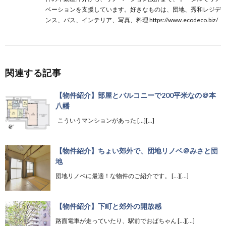
ベーションを支援しています。好きなものは、団地、秀和レジデ
ンス、バス、インテリア、写真、料理 https://www.ecodeco.biz/
関連する記事
【物件紹介】部屋とバルコニーで200平米なの＠本
八幡
こういうマンションがあった […][…]
【物件紹介】ちょい郊外で、団地リノベ＠みさと団
地
団地リノベに最適！な物件のご紹介です。 […][…]
【物件紹介】下町と郊外の開放感
路面電車が走っていたり、駅前でおばちゃん […][…]