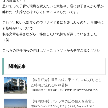
なお部屋です！
思い切って子育て環境を変えたいご家族や、逆にお子さんから手が
離れたご夫婦など様々な方にオススメしたいです。
これだけ広いお部屋なのでリノベするにも楽しみなのと、再開発に
も期待がいっぱいで
私も文章を書きながら、移住したい気持ちが募っていきました
（笑）
こちらの物件情報の詳細は
▽▽こちら▽▽
から是非ご覧ください！
関連記事
【物件紹介】世田谷線に乗って。のんびりとし
た時間が流れる街＠若林...
田園都市線「三軒茶屋駅」から東急世田谷線で2つめの駅 のん...
【福岡物件】パノラマの丘の住人＠高宮...
分譲マンションのチラシなどでよく見かけるキャッチコピ...