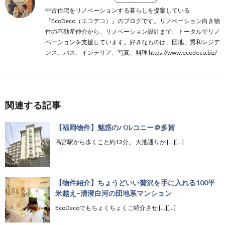
中古住宅をリノベーションする暮らしを提案している
『EcoDeco（エコデコ）』のブログです。リノベーション向き物
件の不動産仲介から、リノベーション設計まで、トータルでリノ
ベーションを支援しています。好きなものは、団地、秀和レジデ
ンス、バス、インテリア、写真、料理 https://www.ecodeco.biz/
関連する記事
【福岡物件】魅惑のバルコニー＠多賀
高宮駅から歩くこと約12分。 大池通りか […][…]
【物件紹介】ちょうどいい贅沢を手に入れる100平
米越え−清澄白河の団地系マンション
EcoDecoでもちょくちょくご紹介させ […][…]