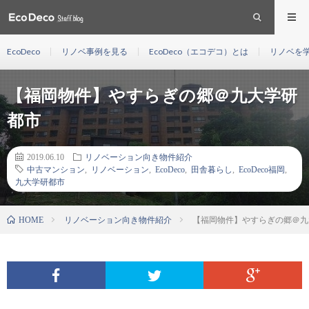
EcoDeco
リノベ事例を見る
EcoDeco（エコデコ）とは
リノベを
【福岡物件】やすらぎの郷＠九大学研
都市
2019.06.10
リノベーション向き物件紹介
中古マンション
,
リノベーション
,
EcoDeco
,
田舎暮らし
,
EcoDeco福岡
,
九大学研都市
リノベーション向き物件紹介
【福岡物件】やすらぎの郷＠九
HOME