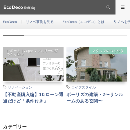
サンルーム
HOME
EcoDeco
リノベ事例を見る
EcoDeco（エコデコ）とは
リノベを
サンルーム
レポート｜Coppeファミリーの家
スタッフのつぶやき
づくりblog
リノベーション
ライフスタイル
【不動産購入編】10.ローン通
ボーリズの建築・2〜サンル
過だけど「条件付き」
ームのある玄関〜
カテゴリー