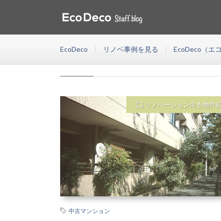
不動産
HOME
EcoDeco(エコデコ)は東京・神奈川・千葉・埼玉・福岡
が資金計画、物件探し、設計施工などリノベーションにま
EcoDeco
リノベ事例を見る
EcoDeco（
不動産
リノベーション向き物件
中古マンション