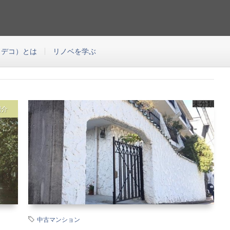
の中古マンションのリノベーションをご提案する会社です。このブログはEcoDeco
つわる様々な役に立つコンテンツをご紹介するブログです。
エコデコ）とは
リノベを学ぶ
未分類
紹介
中古マンション