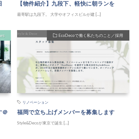
田
【物件紹介】九段下、軽快に朝ランを
最寄駅は九段下。 大学やオフィスビルが建 […]
ews
EcoDecoで働く私たちのこと／採用
リノベーション
す＠
福岡で立ち上げメンバーを募集します
Style&Decoが東京で誕生 […]