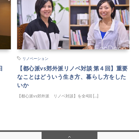
リノベーション
日
【都心派vs郊外派リノベ対談 第４回】重要
なことはどういう生き方、暮らし方をした
いか
【都心派vs郊外派 リノベ対談】を全4回 […]