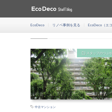
児童館
HOME
EcoDeco(エコデコ)は東京・神奈川・千葉・埼玉・福岡
が資金計画、物件探し、設計施工などリノベーションにま
EcoDeco
リノベ事例を見る
EcoDeco（
児童館
スタッフのつぶ
中古マンション