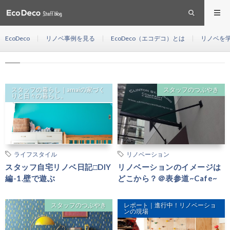
塗装
HOME
EcoDeco
リノベ事例を見る
EcoDeco（エコデコ）とは
リノベを
塗装
スタッフの暮らし｜amaiの家づく
スタッフのつぶやき
りと日々の暮らし。
ライフスタイル
リノベーション
スタッフ自宅リノベ日記□DIY
リノベーションのイメージは
編-1.壁で遊ぶ
どこから？＠表参道~Cafe~
スタッフのつぶやき
レポート｜進行中！リノベーショ
ンの現場