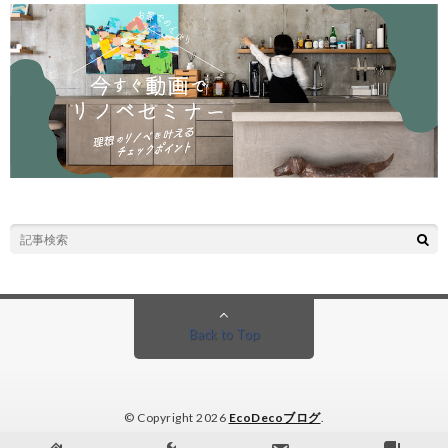
Back to Top
© Copyright 2026
EcoDecoブログ
.
EcoDecoブログ by
FIT-Web Create
. Powered by
WordPress
.