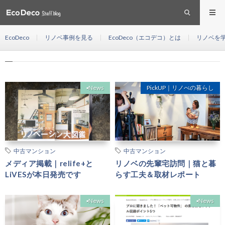
猫
HOME
EcoDeco
リノベ事例を見る
EcoDeco（エコデコ）とは
リノベを
猫
▪︎News
PickUP｜リノべの暮らし
中古マンション
中古マンション
メディア掲載｜relife+と
リノベの先輩宅訪問｜猫と暮
LiVESが本日発売です
らす工夫＆取材レポート
▪︎News
▪︎News