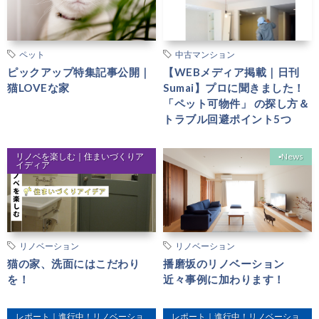
ペット
中古マンション
ピックアップ特集記事公開｜
【WEBメディア掲載｜日刊
猫LOVEな家
Sumai】プロに聞きました！
「ペット可物件」 の探し方＆
トラブル回避ポイント5つ
リノベを楽しむ｜住まいづくりア
▪︎News
イディア
リノベーション
リノベーション
猫の家、洗面にはこだわり
播磨坂のリノベーション
を！
近々事例に加わります！
レポート｜進行中！リノベーショ
レポート｜進行中！リノベーショ