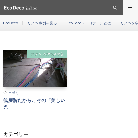
自然光
HOME
EcoDeco
リノベ事例を見る
EcoDeco（エコデコ）とは
リノベを
自然光
スタッフのつぶやき
日当り
低層階だからこその「美しい
光」
カテゴリー