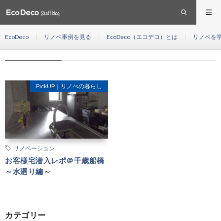
M様邸＠千歳船橋
HOME
EcoDeco
リノベ事例を見る
EcoDeco（エコデコ）とは
リノベを
M様邸＠千歳船橋
PickUP｜リノべの暮らし
リノベーション
お客様宅潜入レポ＠千歳船橋
～水廻り編～
カテゴリー