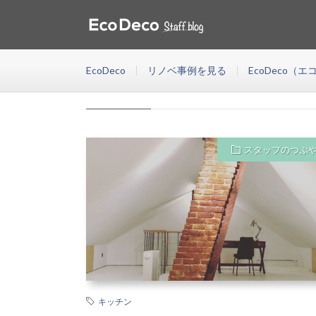
Portland
HOME
EcoDeco(エコデコ)は東京・神奈川・千葉・埼玉・福岡
が資金計画、物件探し、設計施工などリノベーションにま
EcoDeco
リノベ事例を見る
EcoDeco（
Portland
スタッフのつぶ
キッチン