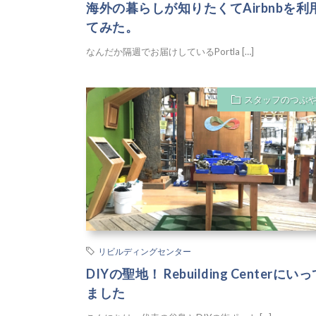
海外の暮らしが知りたくてAirbnbを利
てみた。
なんだか隔週でお届けしているPortla […]
スタッフのつぶ
リビルディングセンター
DIYの聖地！ Rebuilding Centerにい
ました