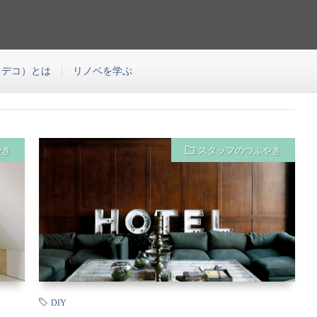
の中古マンションのリノベーションをご提案する会社です。このブログはEcoDeco
つわる様々な役に立つコンテンツをご紹介するブログです。
エコデコ）とは
リノベを学ぶ
やき
スタッフのつぶやき
DIY