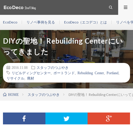
EcoDeco
リノベ事例を見る
EcoDeco（エコデコ）とは
リノベを
DIYの聖地！ Rebuilding Centerにい
ってきました
2016.11.08
スタッフのつぶやき
リビルディングセンター
,
ポートランド
,
Rebuilding Center
,
Portland
,
リサイクル
,
廃材
スタッフのつぶやき
DIYの聖地！ Rebuilding Centerにい
HOME