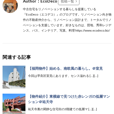
Author：EcoDeco
投稿一覧
中古住宅をリノベーションする暮らしを提案している
『EcoDeco（エコデコ）』のブログです。リノベーション向き物
件の不動産仲介から、リノベーション設計まで、トータルでリノ
ベーションを支援しています。好きなものは、団地、秀和レジデ
ンス、バス、インテリア、写真、料理 https://www.ecodeco.biz/
関連する記事
【福岡物件】始める、南欧風の暮らし。＠室見
今回は早良区室見にあります、センス溢れる […][…]
【物件紹介】東横線で見つけた赤レンガの低層マン
ション＠祐天寺
祐天寺裏の閑静な住宅街の3階建ての低層マ […][…]