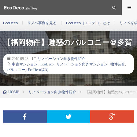
EcoDeco
リノベ事例を見る
EcoDeco（エコデコ）とは
リノベを
【福岡物件】魅惑のバルコニー＠多賀
2019.09.23
リノベーション向き物件紹介
中古マンション
,
EcoDeco
,
リノベーション向きマンション
,
物件紹介
,
バルコニー
,
EcoDeco福岡
リノベーション向き物件紹介
【福岡物件】魅惑のバルコニー
HOME