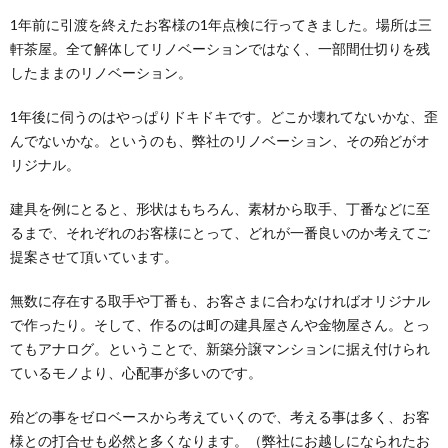
1年前に引渡を終えたお客様の1年点検に行ってきました。場所は三
軒茶屋。全て解体してリノベーションではなく、一部間仕切りを残
したままのリノベーション。
1年後に伺うのはやっぱりドキドキです。どこか壊れてないかな、歪
んでないかな。というのも、弊社のリノベーション、その殆どがオ
リジナル。
建具を例にとると、形状はもちろん、素材から取手、丁番などに至
るまで、それぞれのお客様にとって、どれが一番良いのか考えてご
提案させて頂いています。
無数に存在する取手や丁番も、お客さまに合わなければオリジナル
で作ったり。そして、作るのは町の建具屋さんや金物屋さん。とっ
てもアナログ。ということで、新築分譲マンションに据え付けられ
ているモノより、心配事が多いのです。
殆どの事をゼロベースから考えていくので、考える事は多く、お客
様との打合せも必然と多くなります。（弊社にお越しになられたお