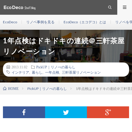
EcoDeco
リノベ事例を見る
EcoDeco（エコデコ）とは
リノベを
1年点検はドキドキの連続＠三軒茶屋
リノベーション
2013.11.02
PickUP｜リノべの暮らし
インテリア
,
暮らし
,
一年点検
,
三軒茶屋リノベーション
PickUP｜リノべの暮らし
1年点検はドキドキの連続＠三軒茶
HOME