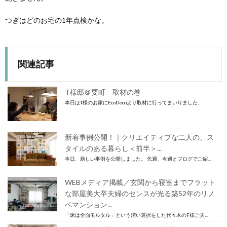
つぎはどのお宅の1年点検かな。
関連記事
T様邸＠要町 取材の巻
本日はT様のお家にEcoDecoより取材に行ってまいりました...
新着事例公開！｜クリエイティブな二人の、ス
タイルのある暮らし＜前半＞...
本日、新しい事例を公開しました。 先週、今週とブログでご紹...
WEBメディア掲載／玄関から寝室までフラット
な部屋美大卒夫婦のセンスが光る築52年のリノ
ベマンション...
「床は全面モルタル」という潔い選択をした代々木のF様ご夫...