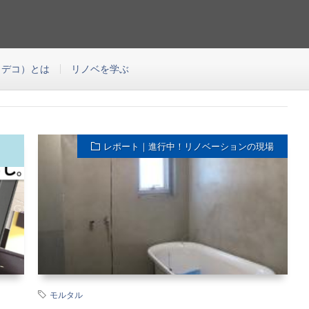
の中古マンションのリノベーションをご提案する会社です。このブログはEcoDeco
つわる様々な役に立つコンテンツをご紹介するブログです。
エコデコ）とは
リノベを学ぶ
レポート｜進行中！リノベーションの現場
モルタル