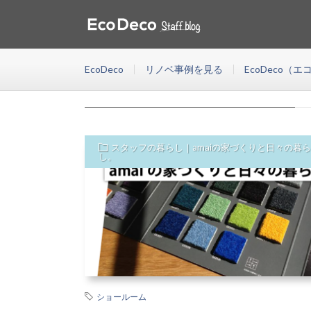
スタッフ自宅リノベーション
HOME
EcoDeco(エコデコ)は東京・神奈川・千葉・埼玉・福岡
が資金計画、物件探し、設計施工などリノベーションにま
EcoDeco
リノベ事例を見る
EcoDeco（
スタッフ自宅リノベーション
スタッフの暮らし｜amaiの家づくりと日々の暮ら
し。
ショールーム