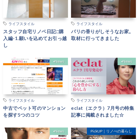
ライフスタイル
ライフスタイル
スタッフ自宅リノベ日記□購
パリの香りがしそうなお家。
入編-1.願いを込めてお引っ越
取材に行ってきました
し
▪︎News
▪︎News
ライフスタイル
ライフスタイル
中古でペット可のマンション
eclat（エクラ）7月号の特集
を探す5つのコツ
記事に掲載されました☆
▪︎News
PickUP｜リノべの暮らし