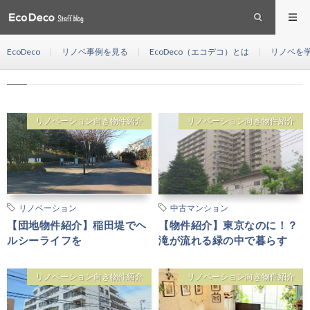
中古
HOME
EcoDeco
リノベ事例を見る
EcoDeco（エコデコ）とは
リノベを
中古
リノベーション向き物件紹介
リノベーション向き物件紹介
リノベーション
中古マンション
【団地物件紹介】稲田堤でヘ
【物件紹介】東京なのに！？
ルシーライフを
滝が流れる緑の中で暮らす
リノベーション向き物件紹介
リノベーション向き物件紹介