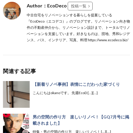
Author：EcoDeco
投稿一覧
中古住宅をリノベーションする暮らしを提案している
『EcoDeco（エコデコ）』のブログです。リノベーション向き物
件の不動産仲介から、リノベーション設計まで、トータルでリノ
ベーションを支援しています。好きなものは、団地、秀和レジデ
ンス、バス、インテリア、写真、料理 https://www.ecodeco.biz/
関連する記事
【新着リノベ事例】表情にこだわった家づくり
こんにちはokanoです。 先週EcoD […][…]
男の空間の作り方 楽しいリノベ！【GQ7月号に掲
載されました】
特集・男の空間の作り方 楽しいリノベ！ […][…]