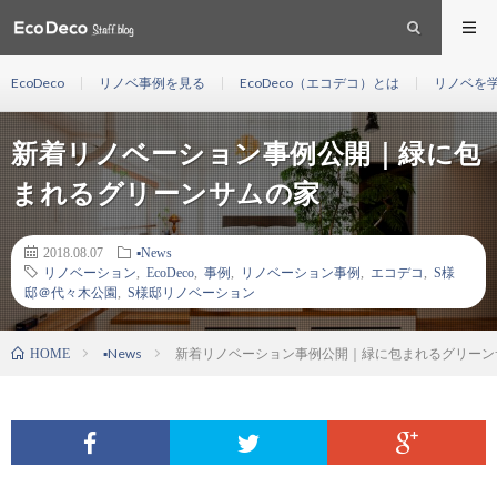
EcoDeco
リノベ事例を見る
EcoDeco（エコデコ）とは
リノベを
新着リノベーション事例公開｜緑に包
まれるグリーンサムの家
2018.08.07
▪︎News
リノベーション
,
EcoDeco
,
事例
,
リノベーション事例
,
エコデコ
,
S様
邸＠代々木公園
,
S様邸リノベーション
▪︎News
新着リノベーション事例公開｜緑に包まれるグリーン
HOME