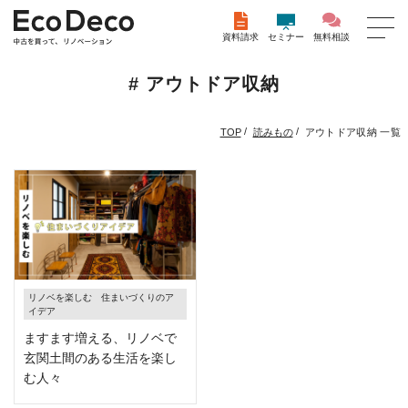
資料請求
セミナー
無料相談
# アウトドア収納
/
/
アウトドア収納 一覧
TOP
読みもの
リノベを楽しむ 住まいづくりのア
イデア
ますます増える、リノベで
玄関土間のある生活を楽し
む人々