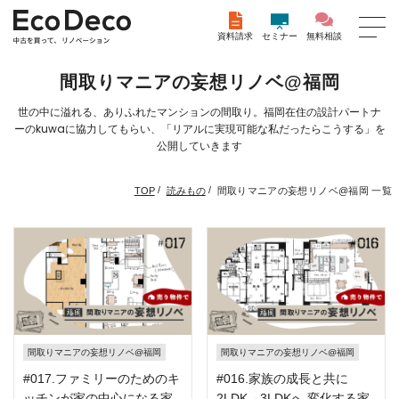
資料請求
セミナー
無料相談
間取りマニアの妄想リノベ@福岡
世の中に溢れる、ありふれたマンションの間取り。福岡在住の設計パートナ
ーのkuwaに協力してもらい、「リアルに実現可能な私だったらこうする」を
公開していきます
/
/
間取りマニアの妄想リノベ@福岡 一覧
TOP
読みもの
間取りマニアの妄想リノベ@福岡
間取りマニアの妄想リノベ@福岡
#017.ファミリーのためのキ
#016.家族の成長と共に
ッチンが家の中心になる家
2LDK→3LDKへ 変化する家