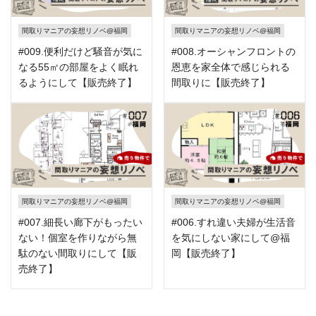
間取りマニアの妄想リノベ@福岡
間取りマニアの妄想リノベ@福岡
#009.便利だけど騒音が気に
#008.オーシャンフロントの
なる55㎡の部屋をよく眠れ
恩恵を家全体で感じられる
るようにして【販売終了】
間取りに【販売終了】
間取りマニアの妄想リノベ@福岡
間取りマニアの妄想リノベ@福岡
#007.細長い廊下がもったい
#006.すれ違い夫婦が生活音
ない！個室を作りながら無
を気にしない家にして@福
駄のない間取りにして【販
岡【販売終了】
売終了】