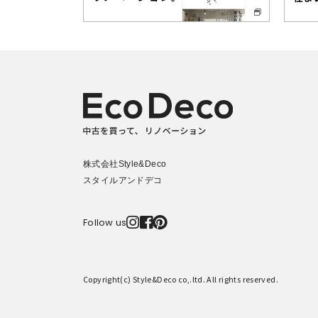
株式会社Style&Deco
スタイルアンドデコ



Follow us
Copyright(c) Style&Deco co,.ltd. All rights reserved.