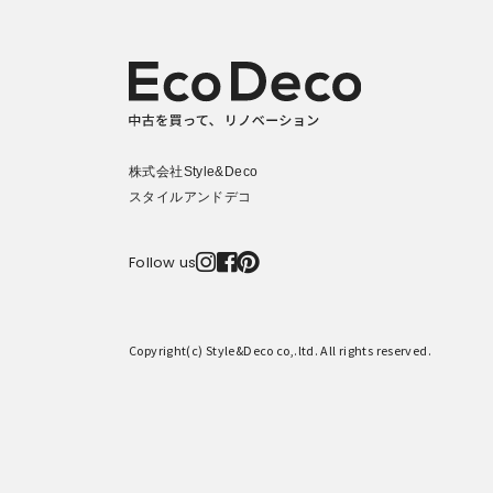
株式会社Style&Deco
スタイルアンドデコ



Follow us
Copyright(c) Style&Deco co,.ltd. All rights reserved.