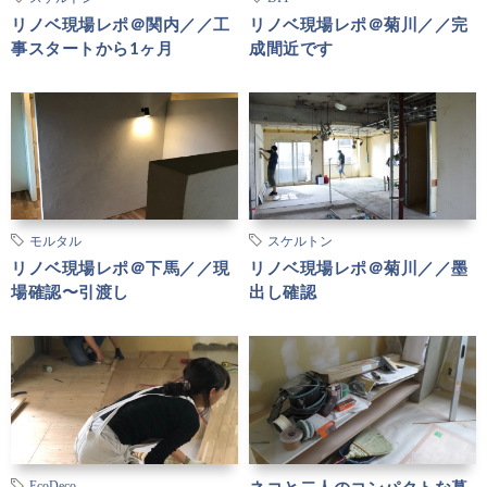
リノベ現場レポ＠関内／／工
リノベ現場レポ＠菊川／／完
事スタートから1ヶ月
成間近です
モルタル
スケルトン
リノベ現場レポ＠下馬／／現
リノベ現場レポ＠菊川／／墨
場確認〜引渡し
出し確認
ネコと二人のコンパクトな暮
EcoDeco