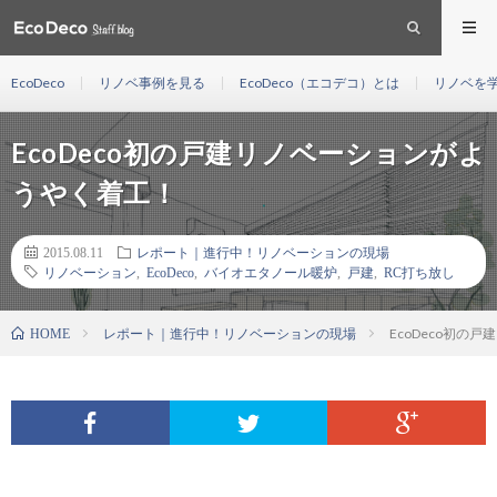
EcoDeco
リノベ事例を見る
EcoDeco（エコデコ）とは
リノベを
EcoDeco初の戸建リノベーションがよ
うやく着工！
2015.08.11
レポート｜進行中！リノベーションの現場
リノベーション
,
EcoDeco
,
バイオエタノール暖炉
,
戸建
,
RC打ち放し
レポート｜進行中！リノベーションの現場
EcoDeco初の
HOME