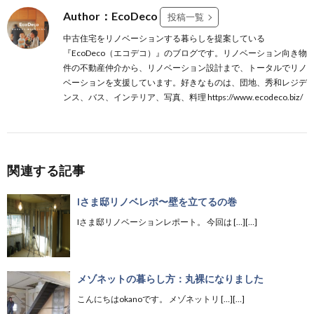
Author：EcoDeco
投稿一覧
中古住宅をリノベーションする暮らしを提案している
『EcoDeco（エコデコ）』のブログです。リノベーション向き物
件の不動産仲介から、リノベーション設計まで、トータルでリノ
ベーションを支援しています。好きなものは、団地、秀和レジデ
ンス、バス、インテリア、写真、料理 https://www.ecodeco.biz/
関連する記事
Iさま邸リノベレポ〜壁を立てるの巻
Iさま邸リノベーションレポート。 今回は […][…]
メゾネットの暮らし方：丸裸になりました
こんにちはokanoです。 メゾネットリ […][…]