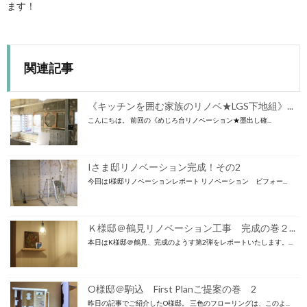
ます！
関連記事
《キッチンを囲む家族のリノベ★LGS下地組》...
こんにちは。 前回の《めじろ台リノベーション★墨出し確...
Iさま邸リノベーション完成！その2
今回はI様邸リノベーションレポート リノベーション ビフォー...
Ｋ様邸＠鶴見リノベーション工事 完成の巻２...
本日はK様邸＠鶴見、完成のようす第2弾をレポートいたします。...
O様邸＠駒込 First Planご提案の巻 2
昨日の記事でご紹介したO様邸。 三色のフローリングは、このよ...