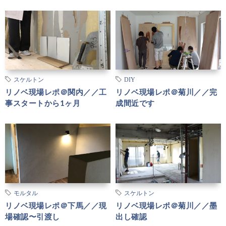
スケルトン
DIY
リノベ現場レポ＠関内／／工
リノベ現場レポ＠菊川／／完
事スタートから1ヶ月
成間近です
モルタル
スケルトン
リノベ現場レポ＠下馬／／現
リノベ現場レポ＠菊川／／墨
場確認〜引渡し
出し確認