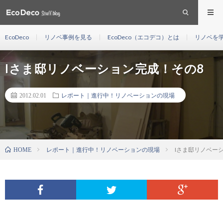
EcoDeco
リノベ事例を見る
EcoDeco（エコデコ）とは
リノベを
Iさま邸リノベーション完成！その8
2012.02.01
レポート｜進行中！リノベーションの現場
レポート｜進行中！リノベーションの現場
Iさま邸リノベー
HOME