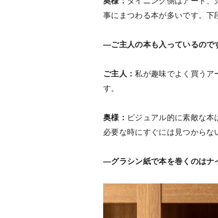
奥様：
ダイニング側はアート、
事にまつわる本が多いです。下
―ご主人の本も入っているので
ご主人：
私が趣味でよく買うア
す。
奥様：
ビジュアル的に素敵な本
必要な時にすぐには見つからな
―グラシン紙で本を巻くのはナ