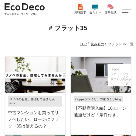
資料請求
セミナー
無料相談
# フラット35
/
/
フラット35 一覧
TOP
読みもの
リノベのお金、整理してみません
Coppeファミリーの家づくりblog
か？
【不動産購入編】10.ローン
中古マンションを買ってリ
通過だけど「条件付き」
ノベしたい、ローンにフラ
ット35は使えるの？