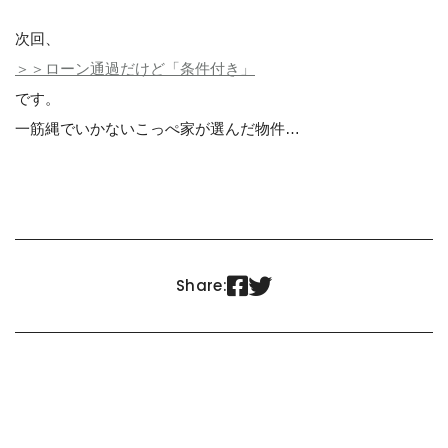
次回、
＞＞ローン通過だけど「条件付き」
です。
一筋縄でいかないこっぺ家が選んだ物件…


Share: