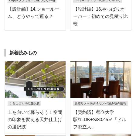
Coppeファミリーの家づくりblog
Coppeファミリーの家づくりblog
【設計編】14.ショールー
【設計編】16.やっぱりオ
ム、どうやって巡る？
ーバー！初めての見積り比
較
新着読みもの
くらしづくりの選択肢
新着リノベ向き＆リノベ済み物件情報
上を向いて暮らそう！空間
【契約済】都立大学
の印象を変える天井仕上げ
駅/1LDK+S/80.45㎡「ドル
の選択肢
フ都立大」