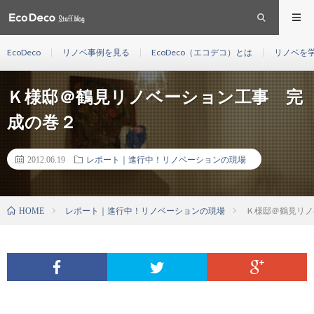
EcoDeco
リノベ事例を見る
EcoDeco（エコデコ）とは
リノベを
Ｋ様邸＠鶴見リノベーション工事 完
成の巻２
2012.06.19
レポート｜進行中！リノベーションの現場
レポート｜進行中！リノベーションの現場
Ｋ様邸＠鶴見リノ
HOME