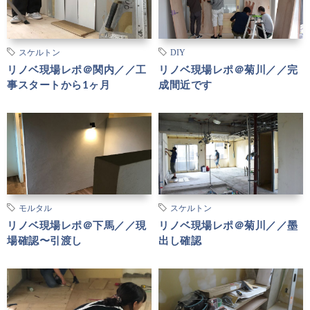
スケルトン
DIY
リノベ現場レポ＠関内／／工
リノベ現場レポ＠菊川／／完
事スタートから1ヶ月
成間近です
モルタル
スケルトン
リノベ現場レポ＠下馬／／現
リノベ現場レポ＠菊川／／墨
場確認〜引渡し
出し確認