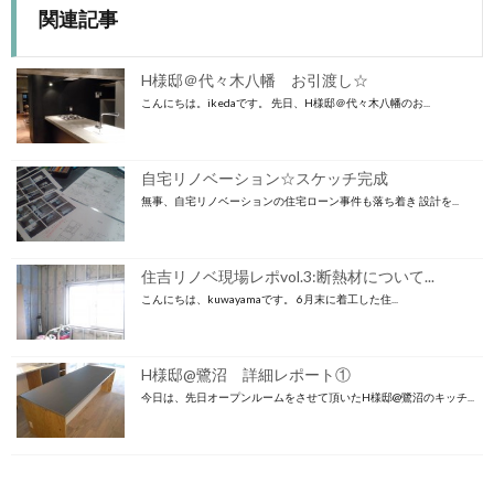
関連記事
H様邸＠代々木八幡 お引渡し☆
こんにちは。ikedaです。 先日、H様邸＠代々木八幡のお...
自宅リノベーション☆スケッチ完成
無事、自宅リノベーションの住宅ローン事件も落ち着き 設計を...
住吉リノベ現場レポvol.3:断熱材について...
こんにちは、kuwayamaです。 6月末に着工した住...
H様邸@鷺沼 詳細レポート①
今日は、先日オープンルームをさせて頂いたH様邸@鷺沼のキッチ...