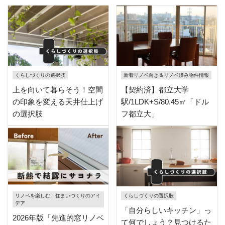
くらしづくりの選択肢
新着リノベ向き＆リノベ済み物件情報
上を向いて暮らそう！空間
【契約済】都立大学
の印象を変える天井仕上げ
駅/1LDK+S/80.45㎡「ドル
の選択肢
フ都立大」
リノベを楽しむ 住まいづくりのアイ
くらしづくりの選択肢
デア
「自分らしいキッチン」っ
2026年版「先進的窓リノベ
て何でしょう？見つけるた