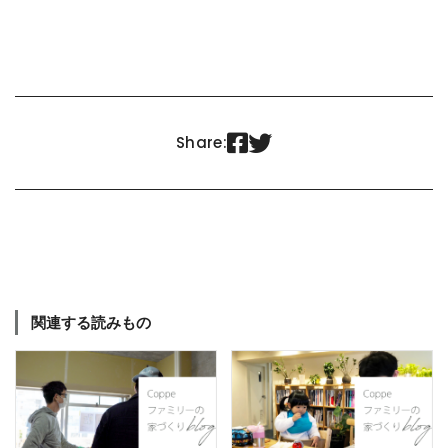


Share:
関連する読みもの