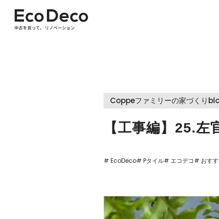
Coppeファミリーの家づくりbl
【工事編】25.
# EcoDeco
# Pタイル
# エコデコ
# おす