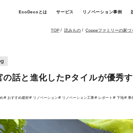
EcoDecoとは
サービス
リノベーション事例
/
/
TOP
読みもの
Coppeファミリーの家づく
og
左官の話と進化したPタイルが優秀
すめ
# おすすめ建材
# リノベーション
# リノベーション工事
# レポート
# 下地
# 事