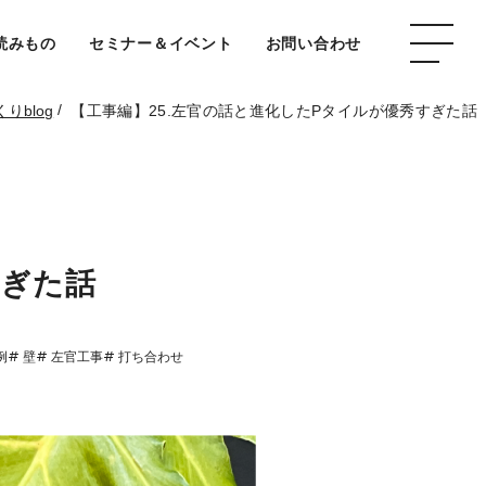
読みもの
セミナー＆イベント
お問い合わせ
/
りblog
【工事編】25.左官の話と進化したPタイルが優秀すぎた話
すぎた話
例
# 壁
# 左官工事
# 打ち合わせ