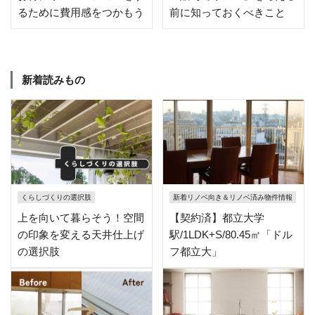
るために費用感をつかもう
前に知っておくべきこと
新着読みもの
くらしづくりの選択肢
新着リノベ向き＆リノベ済み物件情報
上を向いて暮らそう！空間
【契約済】都立大学
の印象を変える天井仕上げ
駅/1LDK+S/80.45㎡「ドル
の選択肢
フ都立大」