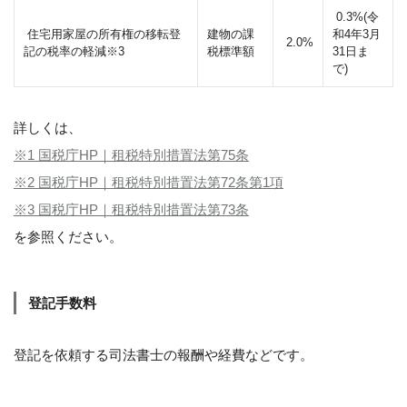
0.3%(令
住宅用家屋の所有権の移転登
建物の課
和4年3月
2.0%
記の税率の軽減※3
税標準額
31日ま
で)
詳しくは、
※1 国税庁HP｜租税特別措置法第75条
※2 国税庁HP｜租税特別措置法第72条第1項
※3 国税庁HP｜租税特別措置法第73条
を参照ください。
登記手数料
登記を依頼する司法書士の報酬や経費などです。