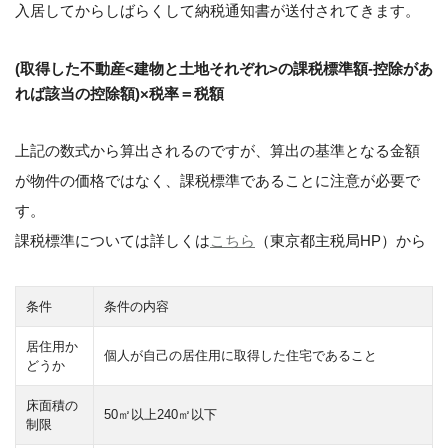
入居してからしばらくして納税通知書が送付されてきます。
(取得した不動産<建物と土地それぞれ>の課税標準額-控除があ
れば該当の控除額)×税率＝税額
上記の数式から算出されるのですが、算出の基準となる金額
が物件の価格ではなく、課税標準であることに注意が必要で
す。
課税標準については詳しくは
こちら
（東京都主税局HP）から
条件
条件の内容
居住用か
個人が自己の居住用に取得した住宅であること
どうか
床面積の
50㎡以上240㎡以下
制限