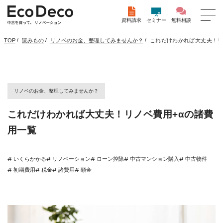
資料請求
セミナー
無料相談
/
/
/
これだけわかれば大丈夫！リ
TOP
読みもの
リノベのお金、整理してみませんか？
リノベのお金、整理してみませんか？
これだけわかれば大丈夫！リノベ費用+αの諸費
用一覧
# いくらかかる
# リノベーション
# ローン控除
# 中古マンション購入
# 中古物件
# 初期費用
# 税金
# 諸費用
# 頭金