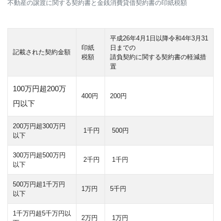
不動産の譲渡に関する契約書と金銭消費貸借契約書の印紙税額
平成26年4月1日以降令和4年3月31
印紙
日までの
記載された契約金額
税額
請負契約に関する契約書の軽減措
置
100万円超200万
400円
200円
円以下
200万円超300万円
1千円
500円
以下
300万円超500万円
2千円
1千円
以下
500万円超1千万円
1万円
5千円
以下
1千万円超5千万円以
2万円
1万円