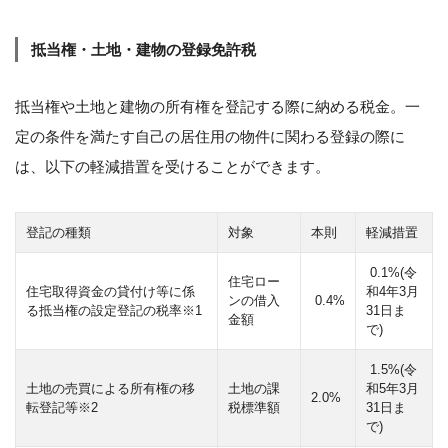
抵当権・土地・建物の登録免許税
抵当権や土地と建物の所有権を登記する際に納める税金。一
定の条件を満たす自己の居住用の物件に関わる登録の際に
は、以下の軽減措置を受けることができます。
登記の種類
対象
本則
軽減措置
0.1%(令
住宅ロー
住宅取得資金の貸付け等に係
和4年3月
ンの借入
0.4%
る抵当権の設定登記の税率※1
31日ま
金額
で)
1.5%(令
土地の売買による所有権の移
土地の課
和5年3月
2.0%
転登記等※2
税標準額
31日ま
で)