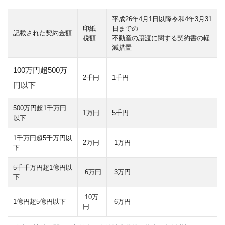
平成26年4月1日以降令和4年3月31
印紙
日までの
記載された契約金額
税額
不動産の譲渡に関する契約書の軽
減措置
100万円超500万
2千円
1千円
円以下
500万円超1千万円
1万円
5千円
以下
1千万円超5千万円以
2万円
1万円
下
5千千万円超1億円以
6万円
3万円
下
10万
1億円超5億円以下
6万円
円