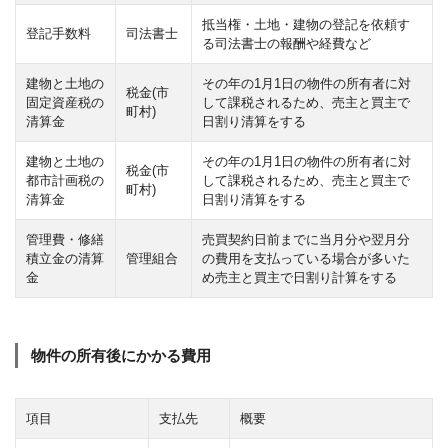
抵当権・土地・建物の登記を依頼す
登記手数料
司法書士
る司法書士の報酬や経費など
建物と土地の
その年の1月1日の物件の所有者に対
税金(市
固定資産税の
して課税されるため、売主と買主で
町村)
清算金
日割り清算をする
建物と土地の
その年の1月1日の物件の所有者に対
税金(市
都市計画税の
して課税されるため、売主と買主で
町村)
清算金
日割り清算をする
管理費・修繕
売買契約日前までに当月分や翌月分
積立金の清算
管理組合
の費用を支払っている場合が多いた
金
め売主と買主で日割り計算をする
物件の所有後にかかる費用
項目
支払先
概要