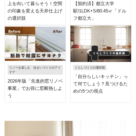
上を向いて暮らそう！空間
【契約済】都立大学
の印象を変える天井仕上げ
駅/1LDK+S/80.45㎡「ドル
の選択肢
フ都立大」
リノベを楽しむ 住まいづくりのアイ
くらしづくりの選択肢
デア
「自分らしいキッチン」っ
2026年版「先進的窓リノベ
て何でしょう？見つけるた
事業」でお得に窓断熱しよ
めの5つの視点
う