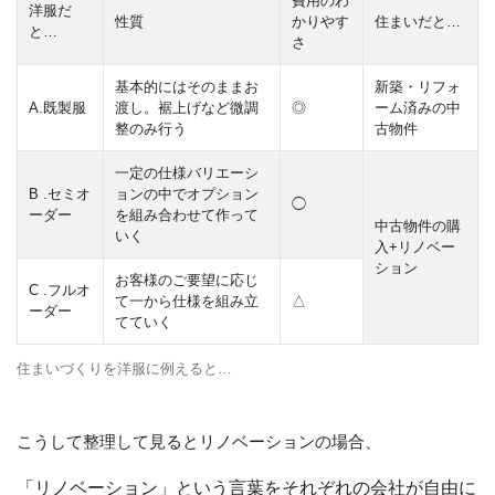
費用のわ
洋服だ
性質
かりやす
住まいだと…
と…
さ
基本的にはそのままお
新築・リフォ
A.既製服
渡し。裾上げなど微調
◎
ーム済みの中
整のみ行う
古物件
一定の仕様バリエーシ
B .セミオ
ョンの中でオプション
◯
ーダー
を組み合わせて作って
中古物件の購
いく
入+リノベー
ション
お客様のご要望に応じ
C .フルオ
て一から仕様を組み立
△
ーダー
てていく
住まいづくりを洋服に例えると…
こうして整理して見るとリノベーションの場合、
「リノベーション」という言葉をそれぞれの会社が自由に