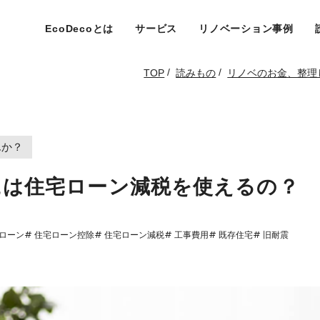
EcoDecoとは
サービス
リノベーション事例
/
/
TOP
読みもの
リノベのお金、整理
んか？
には住宅ローン減税を使えるの？
宅ローン
# 住宅ローン控除
# 住宅ローン減税
# 工事費用
# 既存住宅
# 旧耐震