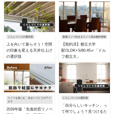
くらしづくりの選択肢
新着リノベ向き＆リノベ済み物件情報
上を向いて暮らそう！空間
【契約済】都立大学
の印象を変える天井仕上げ
駅/1LDK+S/80.45㎡「ドル
の選択肢
フ都立大」
リノベを楽しむ 住まいづくりのアイ
くらしづくりの選択肢
デア
「自分らしいキッチン」っ
2026年版「先進的窓リノベ
て何でしょう？見つけるた