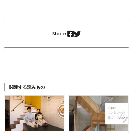


Share:
関連する読みもの