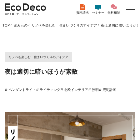
資料請求
セミナー
無料相談
/
/
/
夜は適切に暗いほうが素
TOP
読みもの
リノベを楽しむ 住まいづくりのアイデア
リノベを楽しむ 住まいづくりのアイデア
夜は適切に暗いほうが素敵
# ペンダントライト
# ライティング
# 北欧インテリア
# 照明
# 照明計画