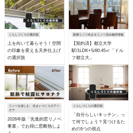
くらしづくりの選択肢
新着リノベ向き＆リノベ済み物件情報
上を向いて暮らそう！空間
【契約済】都立大学
の印象を変える天井仕上げ
駅/1LDK+S/80.45㎡「ドル
の選択肢
フ都立大」
リノベを楽しむ 住まいづくりのアイ
くらしづくりの選択肢
デア
「自分らしいキッチン」っ
2026年版「先進的窓リノベ
て何でしょう？見つけるた
事業」でお得に窓断熱しよ
めの5つの視点