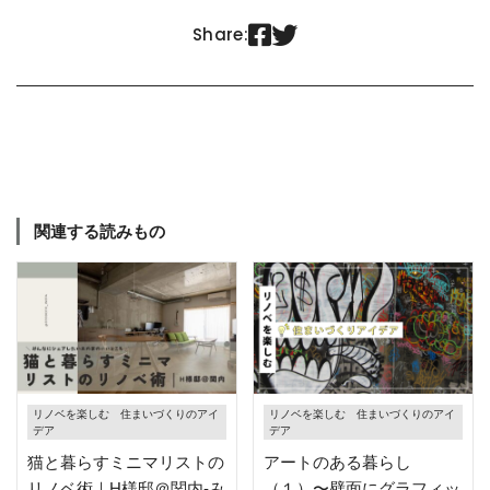


Share:
関連する読みもの
リノベを楽しむ 住まいづくりのアイ
リノベを楽しむ 住まいづくりのアイ
デア
デア
猫と暮らすミニマリストの
アートのある暮らし
リノベ術｜H様邸＠関内-み
（１）〜壁面にグラフィッ