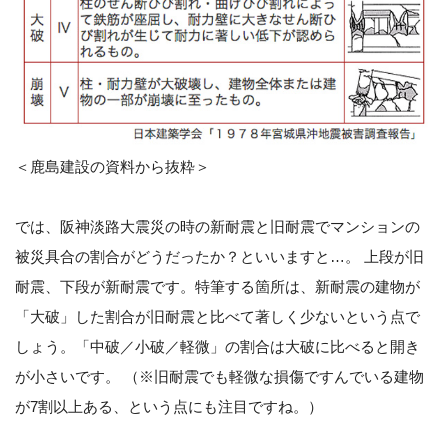
＜鹿島建設の資料から抜粋＞
では、阪神淡路大震災の時の新耐震と旧耐震でマンションの
被災具合の割合がどうだったか？といいますと…。 上段が旧
耐震、下段が新耐震です。特筆する箇所は、新耐震の建物が
「大破」した割合が旧耐震と比べて著しく少ないという点で
しょう。「中破／小破／軽微」の割合は大破に比べると開き
が小さいです。 （※旧耐震でも軽微な損傷ですんでいる建物
が7割以上ある、という点にも注目ですね。）