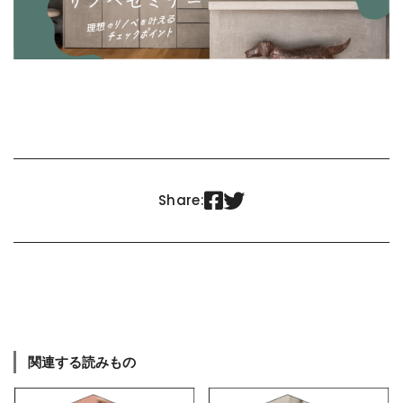


Share:
関連する読みもの