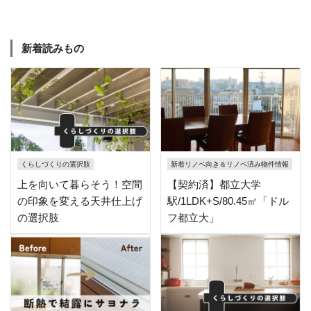
新着読みもの
くらしづくりの選択肢
新着リノベ向き＆リノベ済み物件情報
上を向いて暮らそう！空間
【契約済】都立大学
の印象を変える天井仕上げ
駅/1LDK+S/80.45㎡「ドル
の選択肢
フ都立大」