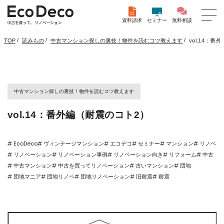
資料請求
セミナー
無料相談
/
/
/
vol.14：
TOP
読みもの
中古マンション探しの裏技！物件を読むコツ教えます
中古マンション探しの裏技！物件を読むコツ教えます
vol.14：番外編（耐震のコト2）
# EcoDeco
# ヴィンテージマンション
# エコデコ
# セミナー
# マンション
# リノベ
# リノベーション
# リノベーション事例
# リノベーション向き
# リフォーム
# 中古
# 中古マンション
# 中古を買ってリノベーション
# 古いマンション
# 団地
# 団地マニア
# 団地リノベ
# 団地リノベーション
# 旧耐震
# 耐震