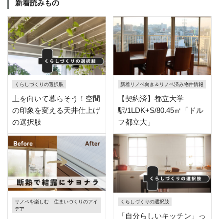
新着読みもの
くらしづくりの選択肢
新着リノベ向き＆リノベ済み物件情報
上を向いて暮らそう！空間
【契約済】都立大学
の印象を変える天井仕上げ
駅/1LDK+S/80.45㎡「ドル
の選択肢
フ都立大」
リノベを楽しむ 住まいづくりのアイ
くらしづくりの選択肢
デア
「自分らしいキッチン」っ