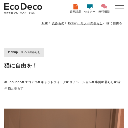
資料請求
セミナー
無料相談
/
/
/
猫に自由を！
TOP
読みもの
Pickup リノベの暮らし
Pickup リノベの暮らし
猫に自由を！
# EcoDeco
# エコデコ
# キャットウォーク
# リノベーション
# 事例
# 暮らし
# 猫
# 猫と暮らす